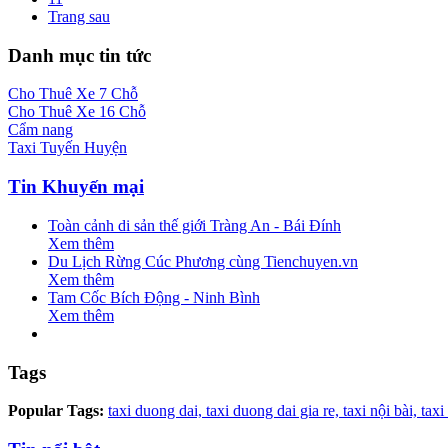
Trang sau
Danh mục tin tức
Cho Thuê Xe 7 Chỗ
Cho Thuê Xe 16 Chỗ
Cẩm nang
Taxi Tuyến Huyện
Tin Khuyến mại
Toàn cảnh di sản thế giới Tràng An - Bái Đính
Xem thêm
Du Lịch Rừng Cúc Phương cùng Tienchuyen.vn
Xem thêm
Tam Cốc Bích Động - Ninh Bình
Xem thêm
Tags
Popular Tags:
taxi duong dai,
taxi duong dai gia re,
taxi nội bài,
taxi