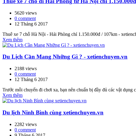
Thuê xe 7 chỗ đi Hải Phòng từ Hà Nội chỉ 1.150.000đ
5620 views
0 comment
12 Tháng 6 2017
Thuê xe 7 chỗ Hà Nội - Hải Phòng chỉ 1.150.000đ / 107km - xetiench
Xem thêm
Du Lịch Cần Mang Những Gì ? - xetienchuyen.vn
2188 views
0 comment
12 Tháng 6 2017
Trước mỗi chuyến đi chơi xa, bạn nên chuẩn bị đầy đủ các vật dụng 
Xem thêm
Du lịch Ninh Bình cùng xetienchuyen.vn
2282 views
0 comment
9 Tháng 6 2017