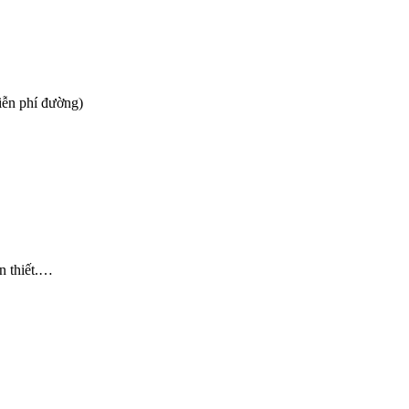
iễn phí đường)
n thiết.…