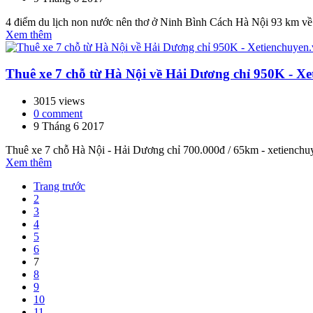
4 điểm du lịch non nước nên thơ ở Ninh Bình Cách Hà Nội 93 km về
Xem thêm
Thuê xe 7 chỗ từ Hà Nội về Hải Dương chỉ 950K - Xe
3015 views
0 comment
9 Tháng 6 2017
Thuê xe 7 chỗ Hà Nội - Hải Dương chỉ 700.000đ / 65km - xetiench
Xem thêm
Trang trước
2
3
4
5
6
7
8
9
10
11