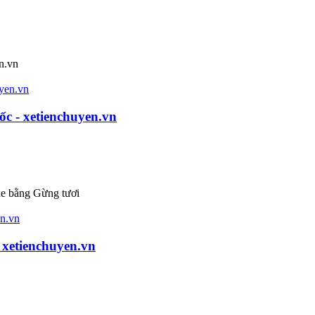
n.vn
c - xetienchuyen.vn
bằng Gừng tươi
 xetienchuyen.vn