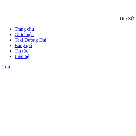
DO SỞ
Trang chủ
Giới thiệu
Taxi Đường Dài
Bảng giá
Tin tức
Liên hệ
Top