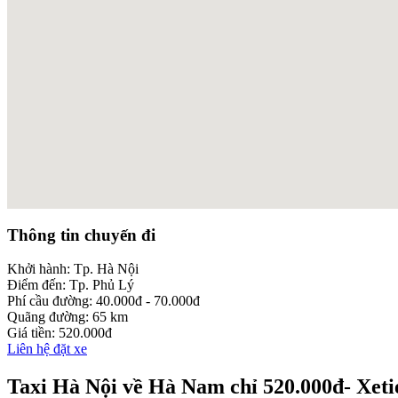
embed google maps
Thông tin chuyến đi
add link to a web directory
Khởi hành:
Tp. Hà Nội
Điểm đến:
Tp. Phủ Lý
Phí cầu đường:
40.000đ - 70.000đ
Quãng đường:
65 km
Giá tiền:
520.000đ
Liên hệ đặt xe
Taxi Hà Nội về Hà Nam chỉ 520.000đ- Xet