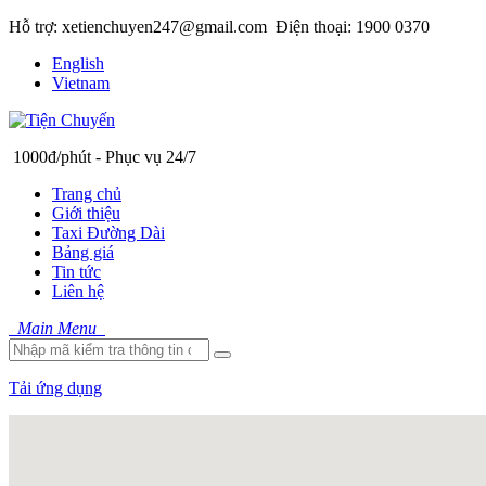
Hỗ trợ: xetienchuyen247@gmail.com
Điện thoại: 1900 0370
English
Vietnam
1000đ/phút - Phục vụ 24/7
Trang chủ
Giới thiệu
Taxi Đường Dài
Bảng giá
Tin tức
Liên hệ
Main Menu
Tải ứng dụng