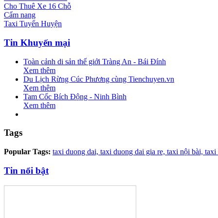
Cho Thuê Xe 16 Chỗ
Cẩm nang
Taxi Tuyến Huyện
Tin Khuyến mại
Toàn cảnh di sản thế giới Tràng An - Bái Đính
Xem thêm
Du Lịch Rừng Cúc Phương cùng Tienchuyen.vn
Xem thêm
Tam Cốc Bích Động - Ninh Bình
Xem thêm
Tags
Popular Tags:
taxi duong dai,
taxi duong dai gia re,
taxi nội bài,
taxi
Tin nổi bật