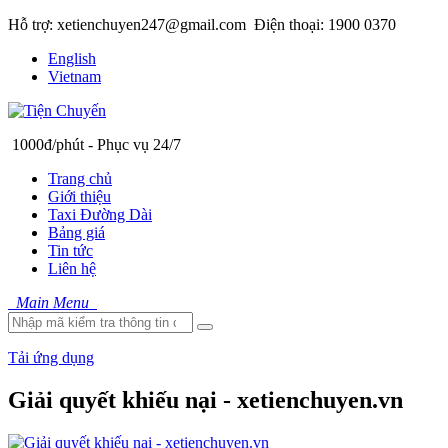
Hỗ trợ: xetienchuyen247@gmail.com
Điện thoại: 1900 0370
English
Vietnam
1000đ/phút - Phục vụ 24/7
Trang chủ
Giới thiệu
Taxi Đường Dài
Bảng giá
Tin tức
Liên hệ
Main Menu
Tải ứng dụng
Giải quyết khiếu nại - xetienchuyen.vn