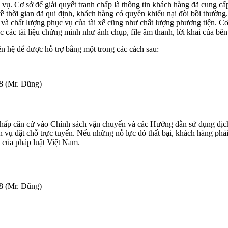
 vụ. Cơ sở để giải quyết tranh chấp là thông tin khách hàng đã cung cấ
về thời gian đã qui định, khách hàng có quyền khiếu nại đòi bồi thường.
 và chất lượng phục vụ của tài xế cũng như chất lượng phương tiện. Cơ
ặc các tài liệu chứng minh như ảnh chụp, file âm thanh, lời khai của bê
ên hệ để được hỗ trợ bằng một trong các cách sau:
08 (Mr. Dũng)
nh chấp căn cứ vào Chính sách vận chuyển và các Hướng dẫn sử dụng dịc
h vụ đặt chỗ trực tuyến. Nếu những nỗ lực đó thất bại, khách hàng phải
h của pháp luật Việt Nam.
08 (Mr. Dũng)