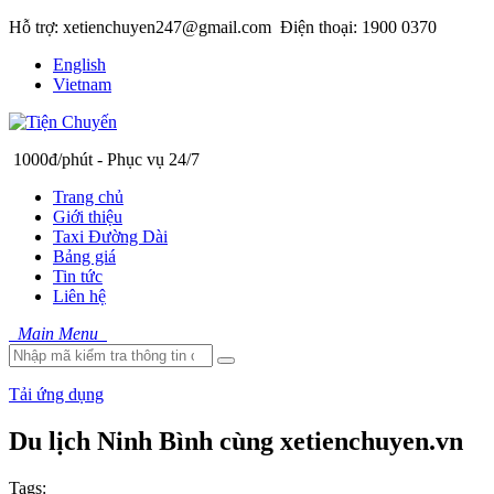
Hỗ trợ: xetienchuyen247@gmail.com
Điện thoại: 1900 0370
English
Vietnam
1000đ/phút - Phục vụ 24/7
Trang chủ
Giới thiệu
Taxi Đường Dài
Bảng giá
Tin tức
Liên hệ
Main Menu
Tải ứng dụng
Du lịch Ninh Bình cùng xetienchuyen.vn
Tags: