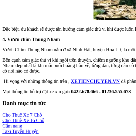
Đặc biệt, du khách sẽ được tận hưởng cảm giác thú vị khi được luồn
4. Vườn chim Thung Nham
Vườn Chim Thung Nham nằm ở xã Ninh Hải, huyện Hoa Lư, là một tron
Bên cạnh cảm giác thú vi khi ngồi trên thuyền, chiêm ngưỡng khu 
Nham đẹp nhất là khi mỗi buổi hoàng hôn về, từng đàn, từng đàn cò 
có nơi nào có được.
Hi vọng với những thông tin trên ,
XETIENCHUYEN.VN
đã phần
Mọi thông tin hỗ trợ đặt xe xin gọi
: 0422.678.666 - 01236.555.678
Danh mục tin tức
Cho Thuê Xe 7 Chỗ
Cho Thuê Xe 16 Chỗ
Cẩm nang
Taxi Tuyến Huyện