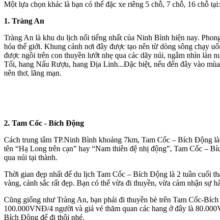
Một lựa chọn khác là bạn có thể đặc xe riêng 5 chỗ, 7 chỗ, 16 chỗ tại
1. Tràng An
Tràng An là khu du lịch nổi tiếng nhất của Ninh Bình hiện nay. Pho
hóa thế giới. Khung cảnh nơi đây được tạo nên từ dòng sông chạy uố
được ngồi trên con thuyền lướt nhẹ qua các dãy núi, ngắm nhìn làn 
Tối, hang Nấu Rượu, hang Địa Linh...Đặc biệt, nếu đến đây vào mùa
nên thơ, lãng mạn.
2. Tam Cốc - Bích Động
Cách trung tâm TP.Ninh Bình khoảng 7km, Tam Cốc – Bích Động là đi
tên “Hạ Long trên cạn” hay “Nam thiên đệ nhị động”, Tam Cốc – B
qua núi tại thành.
Thời gian đẹp nhất để du lịch Tam Cốc – Bích Động là 2 tuần cuối t
vàng, cảnh sắc rất đẹp. Bạn có thể vừa đi thuyền, vừa cảm nhận sự hài
Cũng giống như Tràng An, bạn phải đi thuyền bè trên Tam Cốc-Bích Đ
100.000VNĐ/4 người và giá vé thăm quan các hang ở đây là 80.000VN
Bích Động để đi thôi nhé.