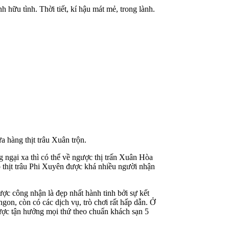
 hữu tình. Thời tiết, kí hậu mát mẻ, trong lành.
a hàng thịt trâu Xuân trộn.
g ngại xa thì có thể về ngược thị trấn Xuân Hòa
 thịt trâu Phi Xuyên được khá nhiều người nhận
ợc công nhận là đẹp nhất hành tinh bởi sự kết
gon, còn có các dịch vụ, trò chơi rất hấp dẫn. Ở
ược tận hưởng mọi thứ theo chuẩn khách sạn 5