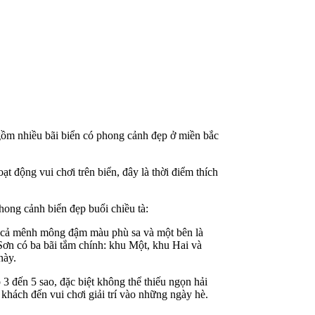
ồm nhiều bãi biển có phong cảnh đẹp ở miền bắc
t động vui chơi trên biển, đây là thời điểm thích
hong cảnh biển đẹp buổi chiều tà:
ển cả mênh mông đậm màu phù sa và một bên là
 Sơn có ba bãi tắm chính: khu Một, khu Hai và
này.
3 đến 5 sao, đặc biệt không thể thiếu ngọn hải
khách đến vui chơi giải trí vào những ngày hè.