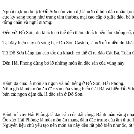
Ngoài ra,khu du lịch Đồ Sơn còn vinh dự là nơi có hòn đảo nhân tạo đ
cực kỳ sang trọng như trung tâm thương mại cao cấp ở giữa đảo, bể bơ
dừng chân và nghỉ dưỡng:
Đến với Đồ Sơn, du khách có thể đến thăm di tích bến tàu không số,
Tại đây hiện nay có sòng bạc Do Son Casino, là nơi rất nhiều du khác
Từ Đồ Sơn bằng tàu cao tốc du khách có thể đi ra đảo Cát Bà, Tuần
Đến Hải Phòng đừng bỏ lỡ những món ăn đặc sản của vùng này
Bánh đa cua: là món ăn ngon và nổi tiếng ở Đồ Sơn, Hải Phòng.
Nộm giá là một món ăn đặc sản của vùng biển Cát Bà và biển Đồ Sơn.
bún cá: ngon đậm đà, là đặc sản ở Đồ Sơn.
Bánh mì cay Hải Phòng: là đặc sản của đất cảng. Bánh màu vàng nhạt,
Ốc xào Hải Phòng: là một món ăn mang đậm đặc trưng của ẩm thực Hả
Nguyên liệu chủ yếu tạo nên món ăn này đều rất phổ biến như ốc, ớt t