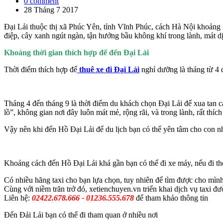
0 comment
28 Tháng 7 2017
Đại Lải thuộc thị xã Phúc Yên, tỉnh Vĩnh Phúc, cách Hà Nội khoảng 
điệp, cây xanh ngút ngàn, tận hưởng bầu không khí trong lành, mát dị
Khoảng thời gian thích hợp để đến Đại Lải
Thời điểm thích hợp để
thuê xe đi Đại Lải
nghỉ dưỡng là tháng từ 4 
Tháng 4 đến tháng 9 là thời điểm du khách chọn Đại Lải để xua tan 
lồ”, không gian nơi đây luôn mát mẻ, rộng rãi, và trong lành, rất thíc
Vậy nên khi đến Hồ Đại Lải để du lịch bạn có thể yên tâm cho con nh
Khoảng cách đến Hồ Đại Lải khá gần bạn có thể đi xe máy, nếu đi theo
Có nhiều hãng taxi cho bạn lựa chọn, tuy nhiên để tìm được cho mình
Cùng với niềm trăn trở đó, xetienchuyen.vn triển khai dịch vụ taxi đư
Liên hệ:
02422.678.666 - 01236.555.678
để tham khảo thông tin
Đến Đải Lải bạn có thể đi tham quan ở nhiều nơi