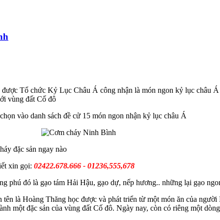
nh
h được Tổ chức Kỷ Lục Châu Á công nhận là món ngon kỷ lục châu Á c
với vùng đất Cố đô
 chọn vào danh sách đề cử 15 món ngon nhận kỷ lục châu Á
háy đặc sản ngay nào
iết xin gọi:
02422.678.666 - 01236,555,678
g phú đó là gạo tám Hải Hậu, gạo dự, nếp hương.. những lại gạo ngon
 tên là Hoàng Thăng học được và phát triển từ một món ăn của người H
hành một đặc sản của vùng đất Cố đô. Ngày nay, còn có riêng một dòng