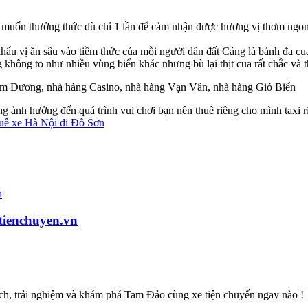
u muốn thưởng thức dù chỉ 1 lần để cảm nhận được hương vị thơm ngo
ẩu vị ăn sâu vào tiềm thức của mỗi người dân đất Cảng là bánh đa cua
g không to như nhiều vùng biển khác nhưng bù lại thịt cua rất chắc và
 Tam Dương, nhà hàng Casino, nhà hàng Vạn Vân, nhà hàng Gió Biển
 ảnh hưởng đến quá trình vui chơi bạn nên thuê riêng cho mình taxi ri
uê xe Hà Nội đi Đồ Sơn
tienchuyen.vn
ch, trải nghiệm và khám phá Tam Đảo cùng xe tiện chuyến ngay nào !