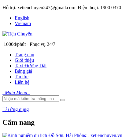
Hỗ trợ: xetienchuyen247@gmail.com
Điện thoại: 1900 0370
English
Vietnam
1000đ/phút - Phục vụ 24/7
Trang chủ
Giới thiệu
Taxi Đường Dài
Bảng giá
Tin tức
Liên hệ
Main Menu
Tải ứng dụng
Cẩm nang