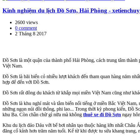
Kinh nghiệm du lịch Đồ Sơn, Hải Phòng - xetienchuy
2600 views
0 comment
2 Tháng 8 2017
Đồ Sơn là một quận của thành phố Hải Phòng, cách trung tâm thành
Việt Nam.
Đồ Sơn là bãi biển có nhiều lượt khách đến tham quan hàng năm nhất là
hợp để đến với Đồ Sơn.
Đồ Sơn rất đông du khách từ khắp mọi miền Việt Nam cũng như khách 
Đồ Sơn là khu nghỉ mát và tắm biển nổi tiếng ở miền Bắc Việt Nam, 
những ngọn núi đồi thông, phi lao... Trong thời kỳ phong kiến, Đồ Sơ
khu Ba. Còn chần chừ gì nữa mà không
thuê xe đi Đồ Sơn
ngay hôm 
Khu du lịch đảo Dáu với bể bơi nhân tạo thuộc hàng lớn nhất Châu Á, 
đăng cổ kính hơn trăm năm tuổi. Kể từ khi được tu sửa khang trang, 