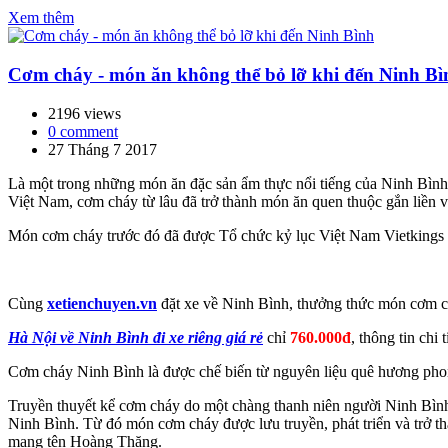
Xem thêm
Cơm cháy - món ăn không thể bỏ lỡ khi đến Ninh Bì
2196 views
0 comment
27 Tháng 7 2017
Là một trong những món ăn đặc sản ẩm thực nổi tiếng của Ninh Bìn
Việt Nam, cơm cháy từ lâu đã trở thành món ăn quen thuộc gắn liền 
Món cơm cháy trước đó đã được Tổ chức kỷ lục Việt Nam Vietkings
Cùng
xetienchuyen.vn
đặt xe về Ninh Bình, thưởng thức món cơm c
Hà Nội về Ninh Bình đi xe riêng giá rẻ
chỉ
760.000đ
, thông tin chi t
Cơm cháy Ninh Bình là được chế biến từ nguyên liệu quê hương phon
Truyền thuyết kể cơm cháy do một chàng thanh niên người Ninh Bình
Ninh Bình. Từ đó món cơm cháy được lưu truyền, phát triển và trở t
mang tên Hoàng Thăng.