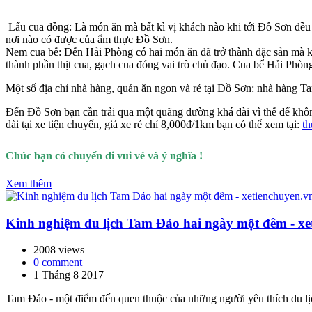
Lẩu cua đồng: Là món ăn mà bất kì vị khách nào khi tới Đồ Sơn đề
nơi nào có được của ẩm thực Đồ Sơn.
Nem cua bể: Đến Hải Phòng có hai món ăn đã trở thành đặc sản mà kh
thành phần thịt cua, gạch cua đóng vai trò chủ đạo. Cua bể Hải Phòn
Một số địa chỉ nhà hàng, quán ăn ngon và rẻ tại Đồ Sơn: nhà hàng
Đến Đồ Sơn bạn cần trải qua một quãng đường khá dài vì thế để không
dài tại xe tiện chuyến, giá xe rẻ chỉ 8,000đ/1km bạn có thể xem tại:
th
Chúc bạn có chuyến đi vui vẻ và ý nghĩa !
Xem thêm
Kinh nghiệm du lịch Tam Đảo hai ngày một đêm - xe
2008 views
0 comment
1 Tháng 8 2017
Tam Đảo - một điểm đến quen thuộc của những người yêu thích du lị