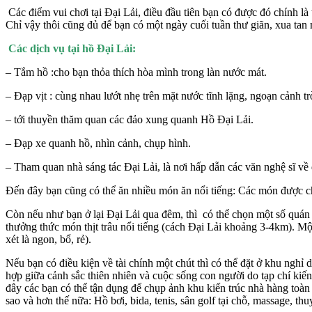
Các điểm vui chơi tại Đại Lải, điều đầu tiên bạn có được đó chính là 
Chỉ vậy thôi cũng đủ để bạn có một ngày cuối tuần thư giãn, xua tan 
Các dịch vụ tại hồ Đại Lải:
– Tắm hồ :cho bạn thỏa thích hòa mình trong làn nước mát.
– Đạp vịt : cùng nhau lướt nhẹ trên mặt nước tĩnh lặng, ngoạn cảnh t
– tới thuyền thăm quan các đảo xung quanh Hồ Đại Lải.
– Đạp xe quanh hồ, nhìn cảnh, chụp hình.
– Tham quan nhà sáng tác Đại Lải, là nơi hấp dẫn các văn nghệ sĩ về đ
Đến đây bạn cũng có thể ăn nhiều món ăn nổi tiếng: Các món được chế 
Còn nếu như bạn ở lại Đại Lải qua đêm, thì có thể chọn một số quán 
thưởng thức món thịt trâu nổi tiếng (cách Đại Lải khoảng 3-4km). M
xét là ngon, bổ, rẻ).
Nếu bạn có điều kiện về tài chính một chút thì có thể đặt ở khu ngh
hợp giữa cảnh sắc thiên nhiên và cuộc sống con người do tạp chí kiến
đây các bạn có thể tận dụng để chụp ảnh khu kiến trúc nhà hàng toà
sao và hơn thế nữa: Hồ bơi, bida, tenis, sân golf tại chỗ, massage, th