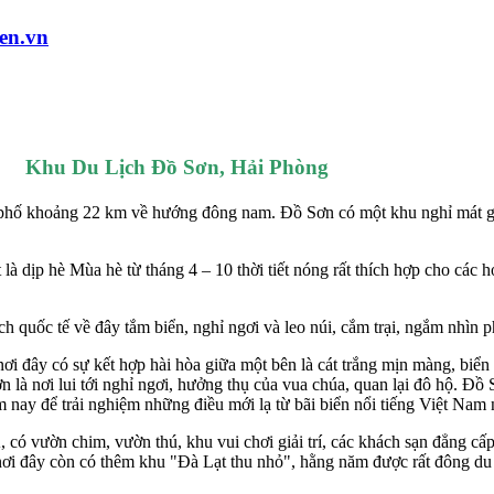
en.vn
Khu Du Lịch Đồ Sơn, Hải Phòng
 phố khoảng 22 km về hướng đông nam. Đồ Sơn có một khu nghỉ mát g
 dịp hè Mùa hè từ tháng 4 – 10 thời tiết nóng rất thích hợp cho các hoạ
quốc tế về đây tắm biển, nghỉ ngơi và leo núi, cắm trại, ngắm nhìn p
nơi đây có sự kết hợp hài hòa giữa một bên là cát trắng mịn màng, bi
n là nơi lui tới nghỉ ngơi, hưởng thụ của vua chúa, quan lại đô hộ. Đồ
nay để trải nghiệm những điều mới lạ từ bãi biển nổi tiếng Việt Nam 
có vườn chim, vườn thú, khu vui chơi giải trí, các khách sạn đẳng cấp 
nơi đây còn có thêm khu "Đà Lạt thu nhỏ", hằng năm được rất đông du 