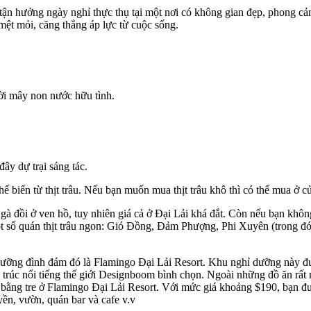
tận hưởng ngày nghỉ thực thụ tại một nơi có không gian đẹp, phong cảnh
mệt mỏi, căng thẳng áp lực từ cuộc sống.
rời mây non nước hữu tình.
ây dự trại sáng tác.
biến từ thịt trâu. Nếu bạn muốn mua thịt trâu khô thì có thể mua ở cử
gà đồi ở ven hồ, tuy nhiên giá cả ở Đại Lải khá đắt. Còn nếu bạn khôn
ột số quán thịt trâu ngon: Gió Đồng, Đảm Phượng, Phi Xuyên (trong đó
ỉ dưỡng đình đám đó là Flamingo Đại Lải Resort. Khu nghỉ dưỡng này đư
 trúc nổi tiếng thế giới Designboom bình chọn. Ngoài những đồ ăn rất n
n bằng tre ở Flamingo Đại Lải Resort. Với mức giá khoảng $190, bạn đ
uyền, vườn, quán bar và cafe v.v