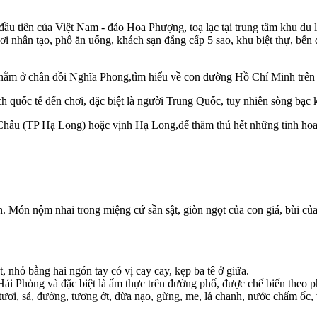
ầu tiên của Việt Nam - đảo Hoa Phượng, toạ lạc tại trung tâm khu du lị
i nhân tạo, phố ăn uống, khách sạn đẳng cấp 5 sao, khu biệt thự, bến d
 nằm ở chân đồi Nghĩa Phong,tìm hiểu về con đường Hồ Chí Minh trên 
h quốc tế đến chơi, đặc biệt là người Trung Quốc, tuy nhiên sòng bạc k
 Châu (TP Hạ Long) hoặc vịnh Hạ Long,để thăm thú hết những tinh hoa
 Món nộm nhai trong miệng cứ sần sật, giòn ngọt của con giá, bùi của
 nhỏ bằng hai ngón tay có vị cay cay, kẹp ba tê ở giữa.
i Phòng và đặc biệt là ẩm thực trên đường phố, được chế biến theo p
ươi, sả, đường, tương ớt, dừa nạo, gừng, me, lá chanh, nước chấm ốc, 