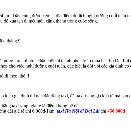
50km. Đây cũng được xem là địa điểm du lịch nghỉ dưỡng cuối tuần thú
u để xua tan đi mệt mỏi, căng thẳng trong cuộc sống.
đến tháng 9.
cái nóng nực, oi bức, chật chội tại thành phố. Vào mùa hè, hồ Đại Lả
h hợp cho việc nghỉ dưỡng cuối tuần, đặc biệt là đối với các gia đình có
ỏ đi theo nhé !!!
 kiểu gia đình thì nên đặt riêng taxi, đặt taxi riêng giá khá rẻ mà bạ
 hãng taxi sang, giá rẻ là điều không hề dễ
ờng dài giá rẻ chỉ 6.000đ/1km,
taxi Hà Nội đi Đại Lải
chỉ
450.000đ