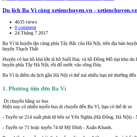
Du lịch Ba Vì cùng xetienchuyen.vn - xetienchuyen.v
4635 views
0 comment
24 Tháng 7 2017
Ba Vì là huyện tận cùng phía Tây Bắc của Hà Nội, trên địa bàn huy
huyện Thạch Thất
Huyện có hai hồ khá lớn là hồ Suối Hai, và hồ Đồng Mô (tại khu du 
huyện phía Tây Hà Nội, rồi đổ nước vào sông Đáy.
Ba Vì là điểm du lịch gần Hà Nội vì thế mà nhiều bạn trẻ thường đế
1. Phương tiện đến Ba Vì
Di chuyển bằng xe bus
Hiện nay có nhiều tuyến bus di chuyển đến Ba Vì, bạn có thể đi xe
- Tuyến xe 214 xuất phát từ bến xe Yên Nghĩa (Hà Đông, Hà Nội) -
- Tuyến xe 71 hoặc tuyến 74 từ Mỹ Đình - Xuân Khanh.