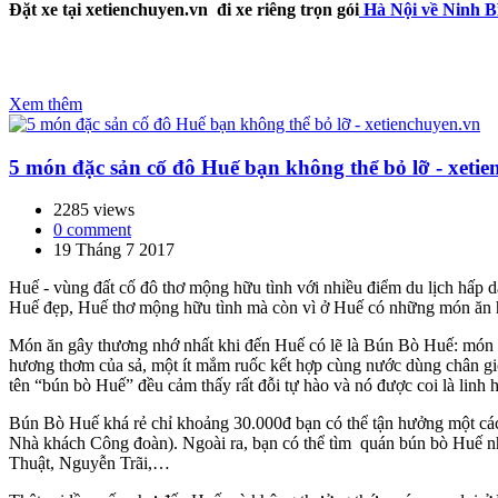
Đặt xe tại xetienchuyen.vn đi xe riêng trọn gói
Hà Nội về Ninh B
Xem thêm
5 món đặc sản cố đô Huế bạn không thể bỏ lỡ - xeti
2285 views
0 comment
19 Tháng 7 2017
Huế - vùng đất cố đô thơ mộng hữu tình với nhiều điểm du lịch hấp
Huế đẹp, Huế thơ mộng hữu tình mà còn vì ở Huế có những món ăn 
Món ăn gây thương nhớ nhất khi đến Huế có lẽ là Bún Bò Huế: món 
hương thơm của sả, một ít mắm ruốc kết hợp cùng nước dùng chân gi
tên “bún bò Huế” đều cảm thấy rất đỗi tự hào và nó được coi là linh
Bún Bò Huế khá rẻ chỉ khoảng 30.000đ bạn có thể tận hưởng một các
Nhà khách Công đoàn). Ngoài ra, bạn có thể tìm quán bún bò Huế
Thuật, Nguyễn Trãi,…