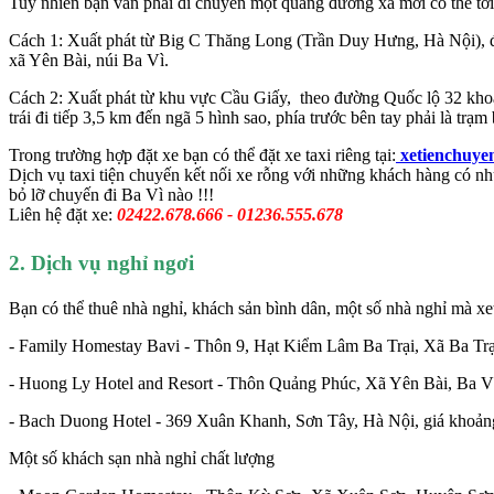
Tuy nhiên bạn vẫn phải di chuyển một quãng đường xa mới có thể tới
Cách 1: Xuất phát từ Big C Thăng Long (Trần Duy Hưng, Hà Nội), đi
xã Yên Bài, núi Ba Vì.
Cách 2: Xuất phát từ khu vực Cầu Giấy, theo đường Quốc lộ 32 khoảng
trái đi tiếp 3,5 km đến ngã 5 hình sao, phía trước bên tay phải là t
Trong trường hợp đặt xe bạn có thể đặt xe taxi riêng tại:
xetienchuye
Dịch vụ taxi tiện chuyến kết nối xe rỗng với những khách hàng có nh
bỏ lỡ chuyến đi Ba Vì nào !!!
Liên hệ đặt xe:
02422.678.666 - 01236.555.678
2. Dịch vụ nghỉ ngơi
Bạn có thể thuê nhà nghỉ, khách sản bình dân, một số nhà nghỉ mà x
- Family Homestay Bavi - Thôn 9, Hạt Kiểm Lâm Ba Trại, Xã Ba Trạ
- Huong Ly Hotel and Resort - Thôn Quảng Phúc, Xã Yên Bài, Ba V
- Bach Duong Hotel - 369 Xuân Khanh, Sơn Tây, Hà Nội, giá khoả
Một số khách sạn nhà nghỉ chất lượng