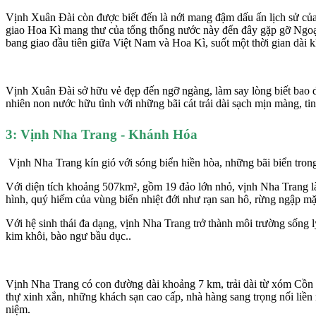
Vịnh Xuân Đài còn được biết đến là nới mang đậm dấu ấn lịch sử của
giao Hoa Kì mang thư của tổng thống nước này đến đây gặp gỡ Ngoạ
bang giao đầu tiên giữa Việt Nam và Hoa Kì, suốt một thời gian dài 
Vịnh Xuân Đài sở hữu vẻ đẹp đến ngỡ ngàng, làm say lòng biết bao 
nhiên non nước hữu tình với những bãi cát trải dài sạch mịn màng, tin
3: Vịnh Nha Trang - Khánh Hóa
Vịnh Nha Trang kín gió với sóng biển hiền hòa, những bãi biển trong
Với diện tích khoảng 507km², gồm 19 đảo lớn nhỏ, vịnh Nha Trang là 
hình, quý hiếm của vùng biển nhiệt đới như rạn san hô, rừng ngập mặn
Với hệ sinh thái đa dạng, vịnh Nha Trang trở thành môi trường sống lý
kim khôi, bào ngư bầu dục..
Vịnh Nha Trang có con đường dài khoảng 7 km, trải dài từ xóm Cồn 
thự xinh xắn, những khách sạn cao cấp, nhà hàng sang trọng nối liền
niệm.