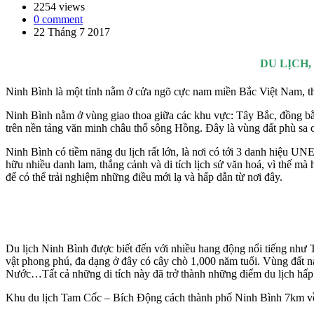
2254 views
0 comment
22 Tháng 7 2017
DU LỊCH
Ninh Bình là một tỉnh nằm ở cửa ngõ cực nam miền Bắc Việt Nam, t
Ninh Bình nằm ở vùng giao thoa giữa các khu vực: Tây Bắc, đồng bằ
trên nền tảng văn minh châu thổ sông Hồng. Đây là vùng đất phù sa c
Ninh Bình có tiềm năng du lịch rất lớn, là nơi có tới 3 danh hiệu UN
hữu nhiều danh lam, thắng cảnh và di tích lịch sử văn hoá, vì thế 
để có thể trải nghiệm những điều mới lạ và hấp dẫn từ nơi đây.
Du lịch Ninh Bình được biết đến với nhiều hang động nổi tiếng n
vật phong phú, đa dạng ở đây có cây chò 1,000 năm tuổi. Vùng đất nà
Nước…Tất cả những di tích này đã trở thành những điểm du lịch hấp
Khu du lịch Tam Cốc – Bích Động cách thành phố Ninh Bình 7km về 