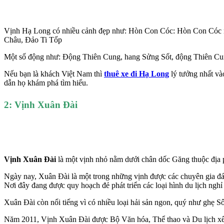
Vịnh Hạ Long có nhiều cảnh đẹp như: Hòn Con Cóc: Hòn Con Cóc 
Châu, Đảo Ti Tốp
Một số động như: Động Thiên Cung, hang Sửng Sốt, động Thiên C
Nếu bạn là khách Việt Nam thì
thuê xe đi Hạ Long
lý tưởng nhất và
dẫn họ khám phá tìm hiểu.
2: Vịnh Xuân Đài
Vịnh Xuân Đài
là một vịnh nhỏ nằm dưới chân dốc Găng thuộc địa 
Ngày nay, Xuân Đài là một trong những vịnh được các chuyên gia đánh 
Nơi đây đang được quy hoạch đẻ phát triển các loại hình du lịch nghỉ 
Xuân Đài còn nổi tiếng vì có nhiều loại hải sản ngon, quý như ghẹ S
Năm 2011, Vịnh Xuân Đài được Bộ Văn hóa, Thể thao và Du lịch xếp