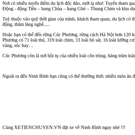
Nơi có nhiều tuyến điểm du lịch độc đáo, mới lạ như: Tuyến tham 
Động - động Tiên – hang Chùa – hang Ghé – Thung Chim và khu du 
Tuỳ thuộc vào quỹ thời gian của mình, khách tham quan, du lịch có t
động, thăm làng nghề.....
Hoặc bạn có thể đến rừng Cúc Phương, rừng cách Hà Nội hơn 120 km 
Phương có 71 loài thú, 319 loài chim, 33 loài bò sát, 16 loài lưỡng c
vàng, sóc bay…
Cúc Phương còn là nơi hội tụ của nhiều loài côn trùng, hàng trăm loà
Ngoài ra đến Ninh Bình bạn cũng có thể thưởng thức nhiều món ăn đặ
Cùng XETIENCHUYEN.VN đặt xe về Ninh Bình ngay nhé !!!