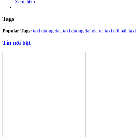
Xem thêm
Tags
Popular Tags:
taxi duong dai,
taxi duong dai gia re,
taxi nội bài,
taxi
Tin nổi bật