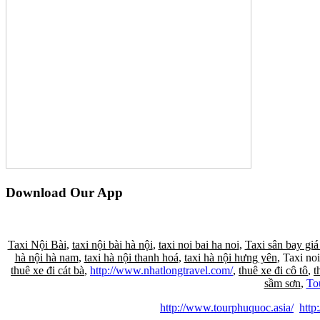
Download Our App
Taxi Nội Bài
,
taxi nội bài hà nội
,
taxi noi bai ha noi
,
Taxi sân bay giá
hà nội hà nam
,
taxi hà nội thanh hoá
,
taxi hà nội hưng yên
, Taxi noi
thuê xe đi cát bà
,
http://www.nhatlongtravel.com/
,
thuê xe đi cô tô
,
t
sầm sơn
,
To
http://www.tourphuquoc.asia/
http