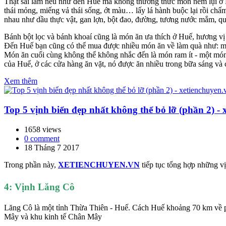
Thật sai lầm nếu như đến Huế mà không thưởng thức món nem lụi ở Huế
thái mỏng, miếng vả thái sống, ớt màu… lấy lá hành buộc lại rồi chấ
nhau như dầu thực vật, gan lợn, bột đao, đường, tương nước mắm, quế
Bánh bột lọc và bánh khoaí cũng là món ăn ưa thích ở Huế, hương vị 
Đến Huế bạn cũng có thể mua được nhiều món ăn về làm quà như: mè
Món ăn cuối cùng không thể không nhắc đến là món ram ít - một món 
của Huế, ở các cửa hàng ăn vặt, nó được ăn nhiều trong bữa sáng và
Xem thêm
Top 5 vịnh biển đẹp nhất không thể bỏ lỡ (phần 2) - 
1658 views
0 comment
18 Tháng 7 2017
Trong phần này,
XETIENCHUYEN.VN
tiếp tục tổng hợp những vị
4: Vịnh Lăng Cô
Lăng Cô là một tỉnh Thừa Thiên - Huế. Cách Huế khoảng 70 km về p
Mây và khu kinh tế Chân Mây