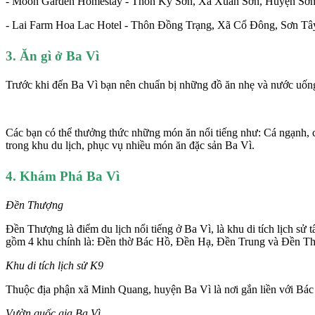
- Moon Garden Homestay - Thôn Kỳ Sơn, Xã Xuân Sơn, Huyện Sơn T
- Lai Farm Hoa Lac Hotel - Thôn Đồng Trạng, Xã Cổ Đông, Sơn Tây,
3. Ăn gì ở Ba Vì
Trước khi đến Ba Vì bạn nên chuẩn bị những đồ ăn nhẹ và nước uống 
Các bạn có thể thưởng thức những món ăn nổi tiếng như: Cá ngạnh, c
trong khu du lịch, phục vụ nhiều món ăn đặc sản Ba Vì.
4. Khám Phá Ba Vì
Đền Thượng
Đền Thượng là điểm du lịch nổi tiếng ở Ba Vì, là khu di tích lịch s
gồm 4 khu chính là: Đền thờ Bác Hồ, Đền Hạ, Đền Trung và Đền T
Khu di tích lịch sử K9
Thuộc địa phận xã Minh Quang, huyện Ba Vì là nơi gắn liền với Bác
Vườn quốc gia Ba Vì