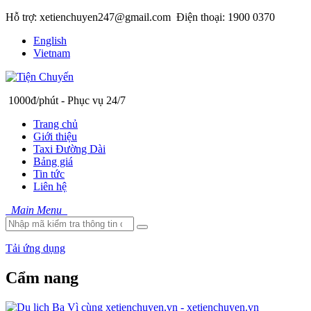
Hỗ trợ: xetienchuyen247@gmail.com
Điện thoại: 1900 0370
English
Vietnam
1000đ/phút - Phục vụ 24/7
Trang chủ
Giới thiệu
Taxi Đường Dài
Bảng giá
Tin tức
Liên hệ
Main Menu
Tải ứng dụng
Cẩm nang