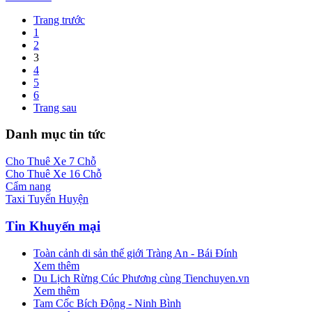
Trang trước
1
2
3
4
5
6
Trang sau
Danh mục tin tức
Cho Thuê Xe 7 Chỗ
Cho Thuê Xe 16 Chỗ
Cẩm nang
Taxi Tuyến Huyện
Tin Khuyến mại
Toàn cảnh di sản thế giới Tràng An - Bái Đính
Xem thêm
Du Lịch Rừng Cúc Phương cùng Tienchuyen.vn
Xem thêm
Tam Cốc Bích Động - Ninh Bình