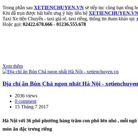
Trong phần sau
XETIENCHUYEN.VN
sẽ tiếp tục cùng bạn tổng hợ
Khi đẫ trọn được bãi biển ưng ý hãy liên hệ
XETIENCHUYEN.V
Taxi Xe tiện Chuyến - taxi giá rẻ, taxi riêng, thông tin tham khảo tại:
Hoặc gọi:
02422.678.666 - 01236.555.678
Xem thêm
Địa chỉ ăn Bún Chả ngon nhất Hà Nội - xetienchuye
2036 views
0 comment
15 Tháng 7 2017
Hà Nội với 36 phố phường hàng trăm con phố lớn nhỏ , mỗi ngõ 
món ăn đặc trưng riêng