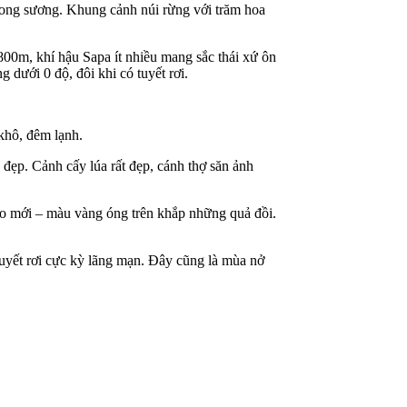
trong sương. Khung cảnh núi rừng với trăm hoa
800m, khí hậu Sapa ít nhiều mang sắc thái xứ ôn
 dưới 0 độ, đôi khi có tuyết rơi.
 khô, đêm lạnh.
 đẹp. Cảnh cấy lúa rất đẹp, cánh thợ săn ảnh
áo mới – màu vàng óng trên khắp những quả đồi.
yết rơi cực kỳ lãng mạn. Đây cũng là mùa nở