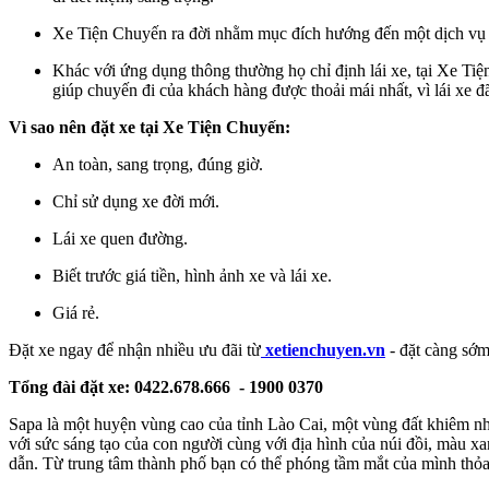
Xe Tiện Chuyến ra đời nhằm mục đích hướng đến một dịch vụ ta
Khác với ứng dụng thông thường họ chỉ định lái xe, tại Xe Ti
giúp chuyến đi của khách hàng được thoải mái nhất, vì lái xe
Vì sao nên đặt xe tại Xe Tiện Chuyến:
An toàn, sang trọng, đúng giờ.
Chỉ sử dụng xe đời mới.
Lái xe quen đường.
Biết trước giá tiền, hình ảnh xe và lái xe.
Giá rẻ.
Đặt xe ngay để nhận nhiều ưu đãi từ
xetienchuyen.vn
- đặt càng sớm
Tổng đài đặt xe: 0422.678.666 - 1900 0370
Sapa là một huyện vùng cao của tỉnh Lào Cai, một vùng đất khiêm nh
với sức sáng tạo của con người cùng với địa hình của núi đồi, màu x
dẫn. Từ trung tâm thành phố bạn có thể phóng tầm mắt của mình thỏ