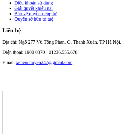
Điều khoản sử dụng
Giải quyết khiếu nại
Bảo vệ quyền riêng tư
Quyền sở hữu trí tuệ
Liên hệ
Địa chỉ: Ngõ 277 Vũ Tông Phan, Q. Thanh Xuân, TP Hà Nội.
Điện thoại: 1900 0370 -
01236.555.678
Email:
xetienchuyen247@gmail.com