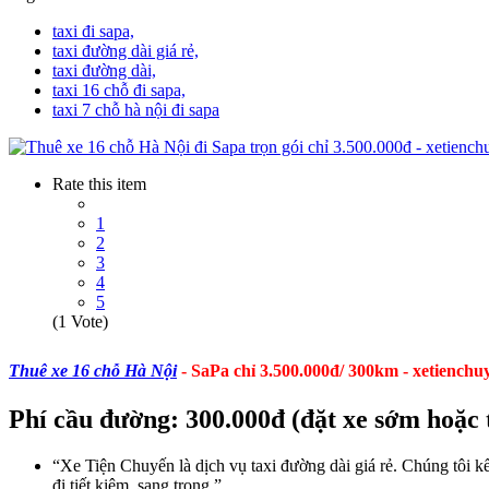
taxi đi sapa,
taxi đường dài giá rẻ,
taxi đường dài,
taxi 16 chỗ đi sapa,
taxi 7 chỗ hà nội đi sapa
Rate this item
1
2
3
4
5
(1 Vote)
Thuê xe 16 chỗ Hà Nội
- SaPa chỉ 3.500.000đ/ 300km - xetienchu
Phí cầu đường: 300.000đ (đặt xe sớm hoặc 
“Xe Tiện Chuyến là dịch vụ taxi đường dài giá rẻ. Chúng tôi k
đi tiết kiệm, sang trọng.”