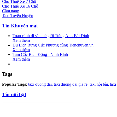
Cho Thuê Xe 7 Chỗ
Cho Thuê Xe 16 Chỗ
Cẩm nang
Taxi Tuyến Huyện
Tin Khuyến mại
Toàn cảnh di sản thế giới Tràng An - Bái Đính
Xem thêm
Du Lịch Rừng Cúc Phương cùng Tienchuyen.vn
Xem thêm
Tam Cốc Bích Động - Ninh Bình
Xem thêm
Tags
Popular Tags:
taxi duong dai,
taxi duong dai gia re,
taxi nội bài,
taxi
Tin nổi bật