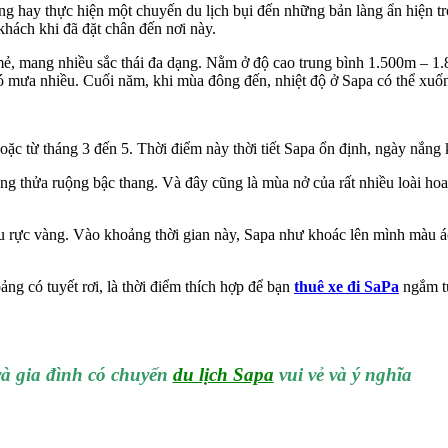
ếng hay thực hiện một chuyến du lịch bụi đến những bản làng ẩn hiện 
hách khi đã đặt chân đến nơi này.
 mẻ, mang nhiều sắc thái đa dạng. Nằm ở độ cao trung bình 1.500m – 1.
ó mưa nhiều. Cuối năm, khi mùa đông đến, nhiệt độ ở Sapa có thể xuống
oặc từ tháng 3 đến 5. Thời điểm này thời tiết Sapa ổn định, ngày nắng
hững thửa ruộng bậc thang. Và đây cũng là mùa nở của rất nhiều loài hoa
đều rực vàng. Vào khoảng thời gian này, Sapa như khoác lên mình màu 
ảng có tuyết rơi, là thời điểm thích hợp để bạn
thuê xe đi SaPa
ngắm tu
à gia đình có chuyến
du lịch Sapa
vui vẻ và ý nghĩa