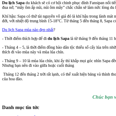
Du lịch Sapa
du khách sẽ có cơ hội chinh phục đỉnh Fansipan nổi ti
đua nở, “mây ôm ấp núi, núi ôm mây” chắc chắn sẽ làm nức lòng du k
Khí hậu: Sapa có thứ tài nguyên vô giá đó là khí hậu trong lành mát
đới, với nhiệt độ trung bình 15-18°C. Từ tháng 5 đến tháng 8, Sapa c
Du lịch Sapa mùa nào đẹp nhất
?
- Thời điểm thích hợp để đi
du lịch Sapa
là từ tháng 9 đến tháng 11 h
- Tháng 4 – 5, là thời điểm đồng bào dân tộc thiểu số cấy lúa trên n
thích đi vào mùa này và mùa lúa chín.
- Tháng 9 – 10 là mùa lúa chín, khi ấy thì khắp mọi góc nhìn Sapa 
Nhưng bạn nên đi vào giữa hoặc cuối tháng
Tháng 12 đến tháng 2 trời rất lạnh, có thể xuất hiện băng và thỉnh tho
của hoa đào.
Chúc bạn v
Danh mục tin tức