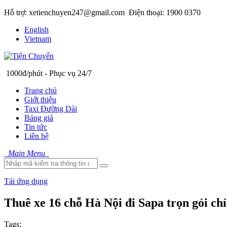
Hỗ trợ: xetienchuyen247@gmail.com
Điện thoại: 1900 0370
English
Vietnam
1000đ/phút - Phục vụ 24/7
Trang chủ
Giới thiệu
Taxi Đường Dài
Bảng giá
Tin tức
Liên hệ
Main Menu
Tải ứng dụng
Thuê xe 16 chỗ Hà Nội đi Sapa trọn gói chỉ
Tags: