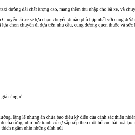
xi đường dài chất lượng cao, mang thêm thu nhập cho lái xe, và chuy
ện Chuyến lái xe sẽ lựa chọn chuyến đi nào phù hợp nhất với cung đườ
 đã lựa chọn chuyến đi dựa trên nhu cầu, cung đường quen thuộc và sức
 giá càng rẻ
ường, lặng lẽ nhưng ẩn chứa bao điều kỳ diệu của cảnh sắc thiên nhiê
anh của rừng, như bức tranh có sự sắp xếp theo một bố cục hài hoà tạ
a thích ngắm nhìn những đỉnh núi