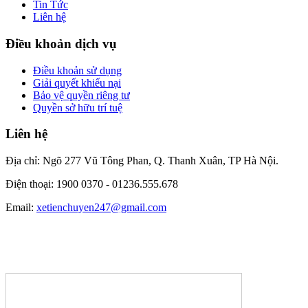
Tin Tức
Liên hệ
Điều khoản dịch vụ
Điều khoản sử dụng
Giải quyết khiếu nại
Bảo vệ quyền riêng tư
Quyền sở hữu trí tuệ
Liên hệ
Địa chỉ: Ngõ 277 Vũ Tông Phan, Q. Thanh Xuân, TP Hà Nội.
Điện thoại: 1900 0370 -
01236.555.678
Email:
xetienchuyen247@gmail.com