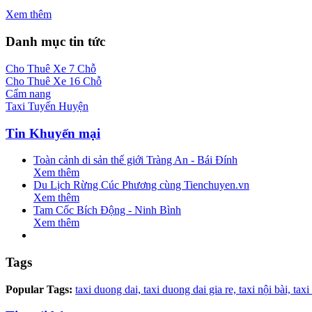
Xem thêm
Danh mục tin tức
Cho Thuê Xe 7 Chỗ
Cho Thuê Xe 16 Chỗ
Cẩm nang
Taxi Tuyến Huyện
Tin Khuyến mại
Toàn cảnh di sản thế giới Tràng An - Bái Đính
Xem thêm
Du Lịch Rừng Cúc Phương cùng Tienchuyen.vn
Xem thêm
Tam Cốc Bích Động - Ninh Bình
Xem thêm
Tags
Popular Tags:
taxi duong dai,
taxi duong dai gia re,
taxi nội bài,
taxi