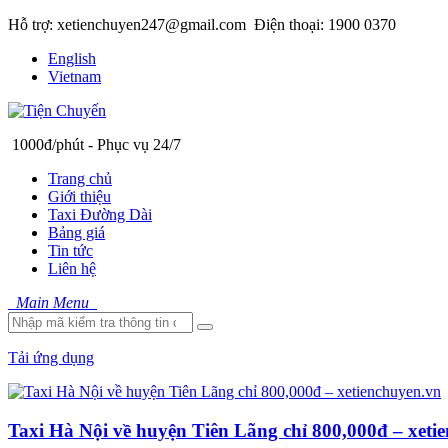
Hỗ trợ: xetienchuyen247@gmail.com
Điện thoại: 1900 0370
English
Vietnam
1000đ/phút - Phục vụ 24/7
Trang chủ
Giới thiệu
Taxi Đường Dài
Bảng giá
Tin tức
Liên hệ
Main Menu
Tải ứng dụng
Taxi Hà Nội về huyện Tiên Lãng chỉ 800,000đ – xeti