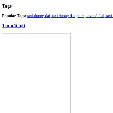
Tags
Popular Tags:
taxi duong dai,
taxi duong dai gia re,
taxi nội bài,
taxi
Tin nổi bật