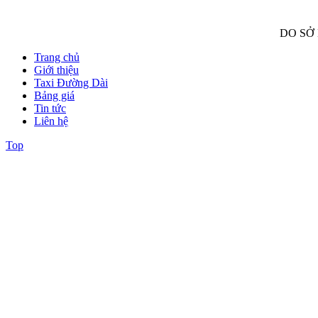
DO SỞ
Trang chủ
Giới thiệu
Taxi Đường Dài
Bảng giá
Tin tức
Liên hệ
Top