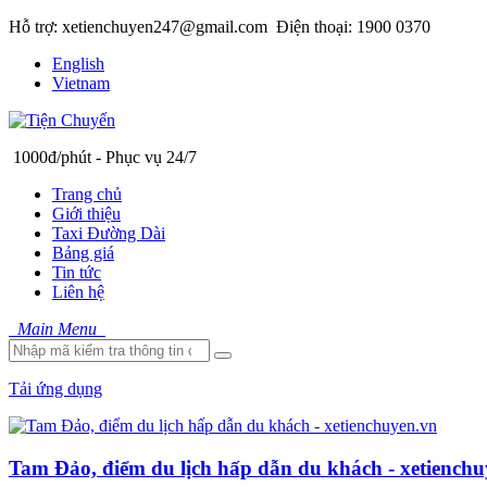
Hỗ trợ: xetienchuyen247@gmail.com
Điện thoại: 1900 0370
English
Vietnam
1000đ/phút - Phục vụ 24/7
Trang chủ
Giới thiệu
Taxi Đường Dài
Bảng giá
Tin tức
Liên hệ
Main Menu
Tải ứng dụng
Tam Đảo, điểm du lịch hấp dẫn du khách - xetiench