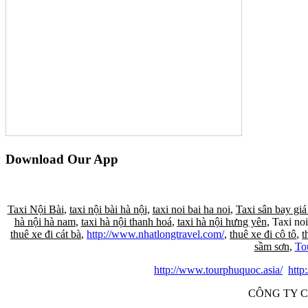
Download Our App
Taxi Nội Bài
,
taxi nội bài hà nội
,
taxi noi bai ha noi
,
Taxi sân bay giá
hà nội hà nam
,
taxi hà nội thanh hoá
,
taxi hà nội hưng yên
, Taxi noi
thuê xe đi cát bà
,
http://www.nhatlongtravel.com/
,
thuê xe đi cô tô
,
t
sầm sơn
,
To
http://www.tourphuquoc.asia/
http
CÔNG TY C