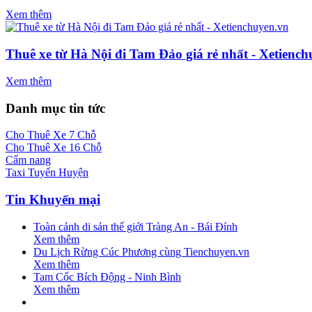
Xem thêm
Thuê xe từ Hà Nội đi Tam Đảo giá rẻ nhất - Xetienc
Xem thêm
Danh mục tin tức
Cho Thuê Xe 7 Chỗ
Cho Thuê Xe 16 Chỗ
Cẩm nang
Taxi Tuyến Huyện
Tin Khuyến mại
Toàn cảnh di sản thế giới Tràng An - Bái Đính
Xem thêm
Du Lịch Rừng Cúc Phương cùng Tienchuyen.vn
Xem thêm
Tam Cốc Bích Động - Ninh Bình
Xem thêm