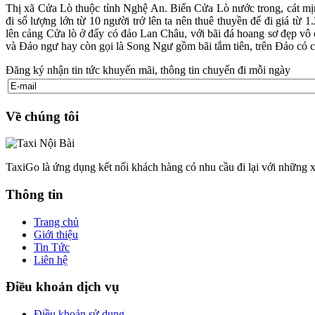
Thị xã Cửa Lò thuộc tỉnh Nghệ An. Biển Cửa Lò nước trong, cát mịn
đi số lượng lớn từ 10 người trở lên ta nên thuê thuyền để đi giá từ
lên cảng Cửa lò ở đấy có đảo Lan Châu, với bãi đá hoang sơ đẹp 
và Đảo ngư hay còn gọi là Song Ngư gồm bãi tắm tiên, trên Đảo có c
Đăng ký nhận tin tức khuyến mãi, thông tin chuyến đi mỗi ngày
Về chúng tôi
TaxiGo là ứng dụng kết nối khách hàng có nhu cầu đi lại với những x
Thông tin
Trang chủ
Giới thiệu
Tin Tức
Liên hệ
Điều khoản dịch vụ
Điều khoản sử dụng