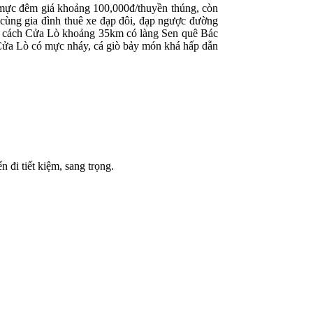
u mực đêm giá khoảng 100,000đ/thuyền thúng, còn
n cùng gia đình thuê xe đạp đôi, đạp ngược đường
ác cách Cửa Lò khoảng 35km có làng Sen quê Bác
 Cửa Lò có mực nháy, cá giò bảy món khá hấp dẫn
 đi tiết kiệm, sang trọng.