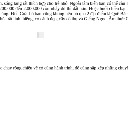
, sóng lặng rất thích hợp cho trẻ nhỏ. Ngoài tắm biển bạn có thể câ
 1.200.000 đến 2.000.000 còn nhảy dù thì đắt hơn. Hoặc buổi chiều bạ
vô cùng. Đến Cửa Lò bạn cũng không nên bỏ qua 2 địa điểm là Quê B
hùa rất linh thiêng, có cảnh đẹp, cây cổ thụ và Giếng Ngọc. Ẩm thực
e chạy rỗng chiều về có cùng hành trình, để cùng sắp xếp những chuyến