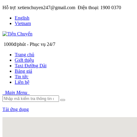
Hỗ trợ: xetienchuyen247@gmail.com
Điện thoại: 1900 0370
English
Vietnam
1000đ/phút - Phục vụ 24/7
Trang chủ
Giới thiệu
Taxi Đường Dài
Bảng giá
Tin tức
Liên hệ
Main Menu
Tải ứng dụng