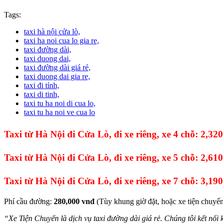
Tags:
taxi hà nội cửa lò,
taxi ha noi cua lo gia re,
taxi đường dài,
taxi duong dai,
taxi đường dài giá rẻ,
taxi duong dai gia re,
taxi đi tỉnh,
taxi di tinh,
taxi tu ha noi di cua lo,
taxi tu ha noi ve cua lo
Taxi từ Hà Nội đi Cửa Lò, đi xe riêng, xe 4 chỗ: 2,3
Taxi từ Hà Nội đi Cửa Lò, đi xe riêng, xe 5 chỗ
: 2,61
Taxi từ Hà Nội đi Cửa Lò, đi xe riêng,
xe 7 chỗ: 3,19
Phí cầu đường:
280,000 vnđ
(Tùy khung giờ đặt, hoặc xe tiện chuyế
“Xe Tiện Chuyến là dịch vụ taxi đường dài giá rẻ. Chúng tôi kết nối 