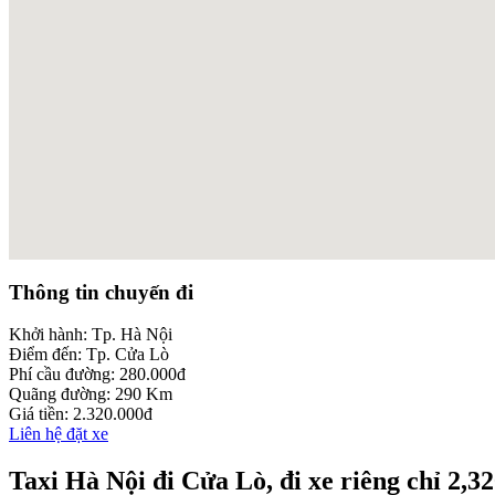
embed google maps
Thông tin chuyến đi
add link to a web directory
Khởi hành:
Tp. Hà Nội
Điểm đến:
Tp. Cửa Lò
Phí cầu đường:
280.000đ
Quãng đường:
290 Km
Giá tiền:
2.320.000đ
Liên hệ đặt xe
Taxi Hà Nội đi Cửa Lò, đi xe riêng chỉ 2,3