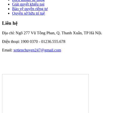
Giải quyết khiếu nại
Bảo vệ quyền riêng tư
Quyền sở hữu trí tuệ
Liên hệ
Địa chỉ: Ngõ 277 Vũ Tông Phan, Q. Thanh Xuân, TP Hà Nội.
Điện thoại: 1900 0370 -
01236.555.678
Email:
xetienchuyen247@gmail.com