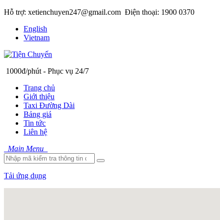
Hỗ trợ: xetienchuyen247@gmail.com
Điện thoại: 1900 0370
English
Vietnam
1000đ/phút - Phục vụ 24/7
Trang chủ
Giới thiệu
Taxi Đường Dài
Bảng giá
Tin tức
Liên hệ
Main Menu
Tải ứng dụng