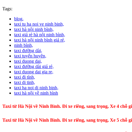
Tags:
blog,
taxi tu ha noi ve ninh binh,
taxi hà nội ninh bình,
taxi giá rẻ hà nội ninh bình,
taxi hà nội ninh bình giá rẻ,
ninh bình,
taxi đường dài,
taxi tuyến huyên,
taxi duong dai,
taxi đường dài giá rẻ,
taxi duong dai gia re,
taxi đi tỉnh,
taxi di tinh,
taxi ha noi di ninh binh,
taxi hà nội về ninh bình
Taxi từ Hà Nội về Ninh Bình. Đi xe riêng, sang trọng, Xe 4 chỗ g
Taxi từ Hà Nội về Ninh Bình. Đi xe riêng, sang trọng, Xe 5 chỗ g