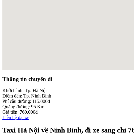
embed google maps
Thông tin chuyến đi
add link to a web directory
Khởi hành:
Tp. Hà Nội
Điểm đến:
Tp. Ninh Bình
Phí cầu đường:
115.000đ
Quãng đường:
95 Km
Giá tiền:
760.000đ
Liên hệ đặt xe
Taxi Hà Nội về Ninh Bình, đi xe sang chỉ 