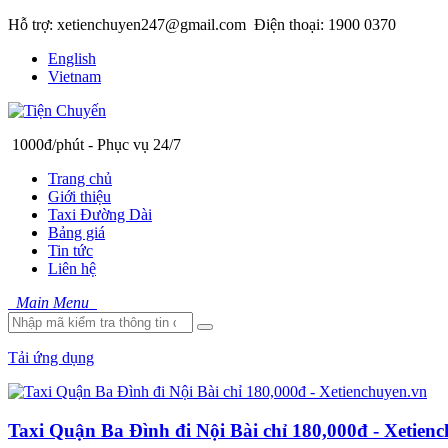
Hỗ trợ: xetienchuyen247@gmail.com
Điện thoại: 1900 0370
English
Vietnam
1000đ/phút - Phục vụ 24/7
Trang chủ
Giới thiệu
Taxi Đường Dài
Bảng giá
Tin tức
Liên hệ
Main Menu
Tải ứng dụng
Taxi Quận Ba Đình đi Nội Bài chỉ 180,000đ - Xetien