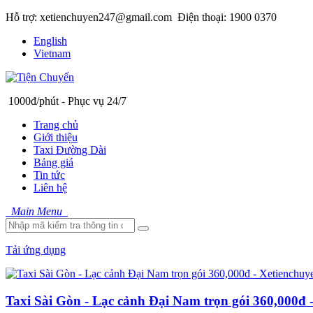
Hỗ trợ: xetienchuyen247@gmail.com
Điện thoại: 1900 0370
English
Vietnam
1000đ/phút - Phục vụ 24/7
Trang chủ
Giới thiệu
Taxi Đường Dài
Bảng giá
Tin tức
Liên hệ
Main Menu
Tải ứng dụng
Taxi Sài Gòn - Lạc cảnh Đại Nam trọn gói 360,000đ 