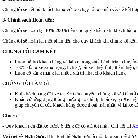
Chúng tôi sẽ kết nối khách hàng với xe chạy rỗng chiều về, để kết hợ
3/ Chính sách Hoàn tiền:
Chúng tôi sẽ hoàn lại 10%-200% tiền cho quý khách khi khách hàng k
Chúng tôi sẽ hoàn lại một phần tiền cho quý khách khi chúng tôi kết
CHÚNG TÔI CAM KẾT
Luôn hỗ trợ khách hàng và lái xe trong suốt hành trình chuyến 
100% dòng xe sang trọng, lịch sự, lái xe nhiệt tình, thân thiện
Luôn cố gắng mang lại nhiều giá trị nhất cho khách hàng
CHÚNG TÔI LÀM GÌ
Khi khách hàng đặt xe tại Xe tiện chuyến, chúng tôi sẽ kết nối 
Khác với ứng dụng thông thường họ chỉ định lái xe, tại Xe Ti
giúp chuyến đi của khách hàng được thoải mái nhất, vì lái xe
Chú ý:
- Qúy khách nên đặt xe trước 6 tiếng để có giá tốt nhất. Chi tiết tại
Xe
Vài nét về Nghi Sơn:
Khu kinh tế Nghi Sơn là một khu kinh tế được