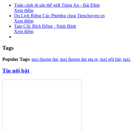
Toàn cảnh di sản thế giới Tràng An - Bái Đính
Xem thêm
Du Lịch Rừng Cúc Phương cùng Tienchuyen.vn
Xem thêm
Tam Cốc Bích Động - Ninh Bình
Xem thêm
Tags
Popular Tags:
taxi duong dai,
taxi duong dai gia re,
taxi nội bài,
taxi
Tin nổi bật