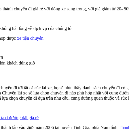
p thành chuyến đi giá rẻ với dòng xe sang trọng, với giá giảm từ 20- 
hông hài lòng về dịch vụ của chúng tôi
 hợp được
xe tiện chuyến
.
đi
, đón khách đúng giờ
chuyến đi tới tất cả các lái xe, họ sẽ nhìn thấy danh sách chuyến đi c
ện Chuyến lái xe sẽ lựa chọn chuyến đi nào phù hợp nhất với cung đườ
 đã lựa chọn chuyến đi dựa trên nhu cầu, cung đường quen thuộc và sức
 taxi đường dài giá rẻ
 thành lập vào giữa năm 2006 tại huyện Tĩnh Gia, phía Nam tỉnh
Than