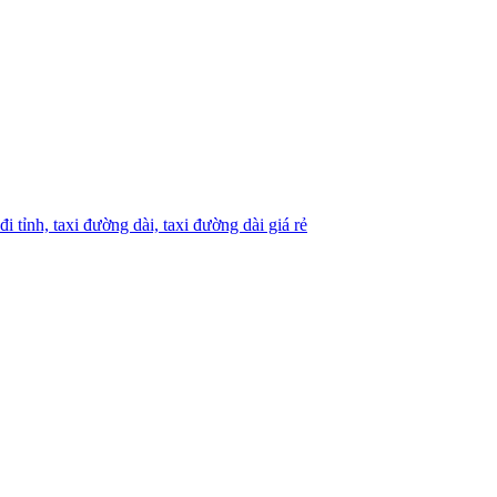
 đi tỉnh,
taxi đường dài,
taxi đường dài giá rẻ