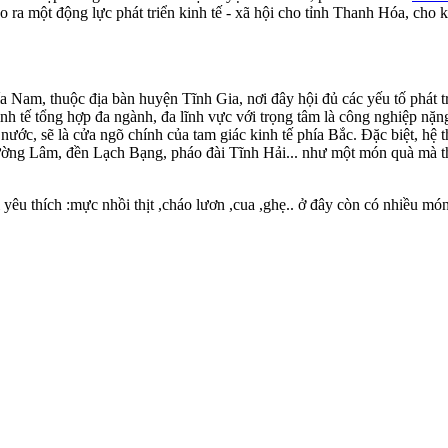
 ra một động lực phát triển kinh tế - xã hội cho tỉnh Thanh Hóa, ch
am, thuộc địa bàn huyện Tĩnh Gia, nơi đây hội đủ các yếu tố phát tri
h tế tổng hợp đa ngành, đa lĩnh vực với trọng tâm là công nghiệp nặng
ước, sẽ là cửa ngõ chính của tam giác kinh tế phía Bắc. Đặc biệt, hệ 
ờng Lâm, đền Lạch Bạng, pháo đài Tĩnh Hải... như một món quà mà th
 yêu thích :mực nhồi thịt ,cháo lươn ,cua ,ghẹ.. ở đây còn có nhiều 