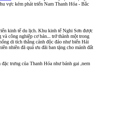
o khu vực kém phát triển Nam Thanh Hóa - Bắc
ển kinh tế du lịch. Khu kinh tế Nghi Sơn được
 và công nghiệp cơ bản... trở thành một trong
thống di tích thắng cảnh độc đáo như biển Hải
iên nhiên đã quá ưu đãi ban tặng cho mảnh đất
món đặc trưng của Thanh Hóa như bánh gai ,nem