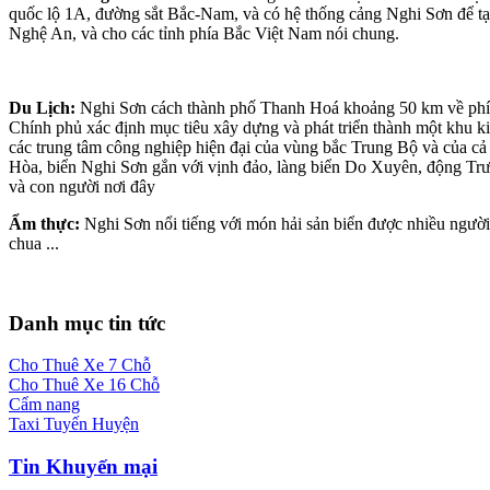
quốc lộ 1A, đường sắt Bắc-Nam, và có hệ thống cảng Nghi Sơn để tạo
Nghệ An, và cho các tỉnh phía Bắc Việt Nam nói chung.
Du Lịch:
Nghi Sơn cách thành phố Thanh Hoá khoảng 50 km về phía N
Chính phủ xác định mục tiêu xây dựng và phát triển thành một khu kin
các trung tâm công nghiệp hiện đại của vùng bắc Trung Bộ và của cả n
Hòa, biển Nghi Sơn gắn với vịnh đảo, làng biển Do Xuyên, động Trư
và con người nơi đây
Ẩm thực:
Nghi Sơn nổi tiếng với món hải sản biển được nhiều người
chua ...
Danh mục tin tức
Cho Thuê Xe 7 Chỗ
Cho Thuê Xe 16 Chỗ
Cẩm nang
Taxi Tuyến Huyện
Tin Khuyến mại