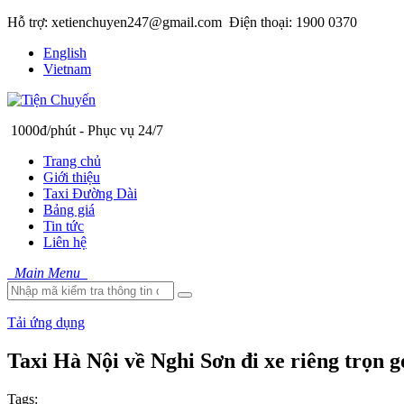
Hỗ trợ: xetienchuyen247@gmail.com
Điện thoại: 1900 0370
English
Vietnam
1000đ/phút - Phục vụ 24/7
Trang chủ
Giới thiệu
Taxi Đường Dài
Bảng giá
Tin tức
Liên hệ
Main Menu
Tải ứng dụng
Taxi Hà Nội về Nghi Sơn đi xe riêng trọn 
Tags: