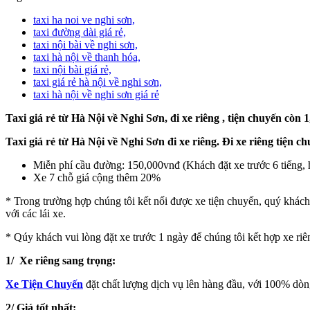
taxi ha noi ve nghi sơn,
taxi đường dài giá rẻ,
taxi nội bài về nghi sơn,
taxi hà nội về thanh hóa,
taxi nội bài giá rẻ,
taxi giá rẻ hà nội về nghi sơn,
taxi hà nội về nghi sơn giá rẻ
Taxi giá rẻ từ Hà Nội về Nghi Sơn, đi xe riêng , tiện chuyến còn
Taxi giá rẻ từ Hà Nội về Nghi Sơn đi xe riêng. Đi xe riêng tiện
Miễn phí cầu đường: 150,000vnđ (Khách đặt xe trước 6 tiếng, 
Xe 7 chỗ giá cộng thêm 20%
* Trong trường hợp chúng tôi kết nối được xe tiện chuyến, quý khách 
với các lái xe.
* Qúy khách vui lòng đặt xe trước 1 ngày để chúng tôi kết hợp xe riên
1/ Xe riêng sang trọng:
Xe Tiện Chuyến
đặt chất lượng dịch vụ lên hàng đầu, với 100% dòng x
2/ Giá tốt nhất: